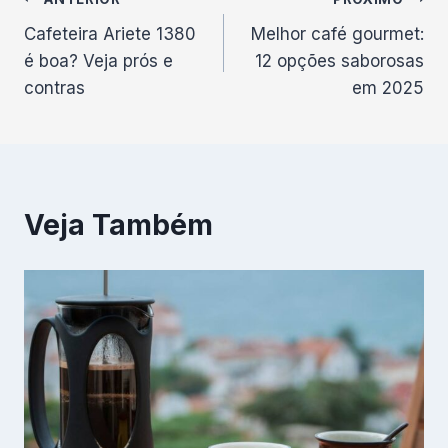
Navegação
Cafeteira Ariete 1380
Melhor café gourmet:
de
é boa? Veja prós e
12 opções saborosas
Post
contras
em 2025
Veja Também