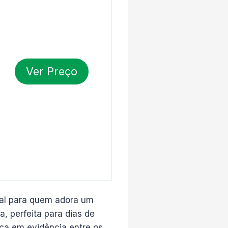
Ver Preço
eal para quem adora um
 perfeita para dias de
oca em evidência entre os