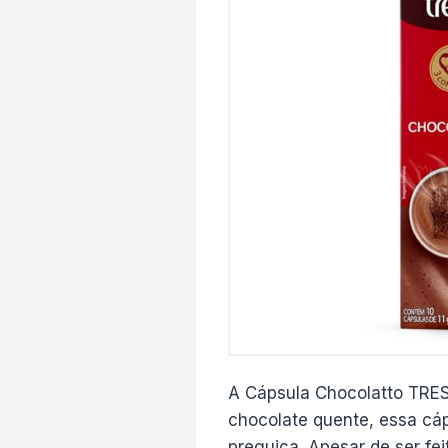
A Cápsula Chocolatto TRES
chocolate quente, essa cá
preguiça. Apesar de ser fe