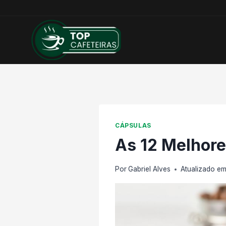
Pular
para
o
Conteúdo
CÁPSULAS
As 12 Melhor
Por
Gabriel Alves
Atualizado e