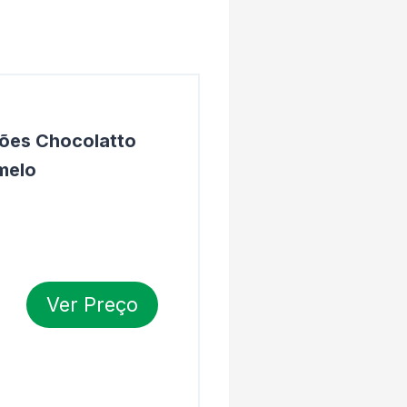
ões Chocolatto
melo
Ver Preço