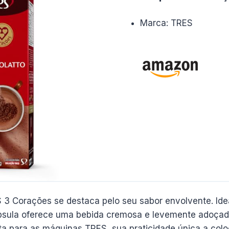
Marca: TRES
 3 Corações se destaca pelo seu sabor envolvente. Id
psula oferece uma bebida cremosa e levemente adoçada,
ita para as máquinas TRES, sua praticidade única a col