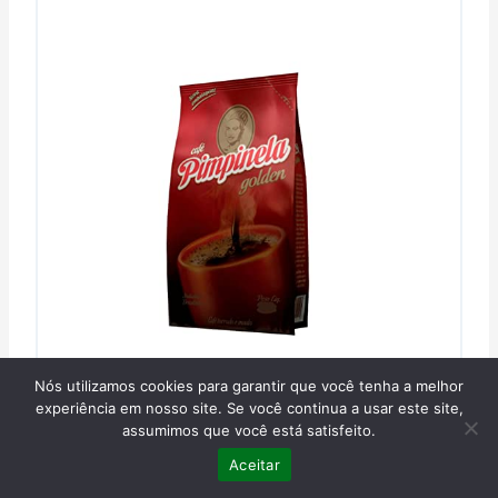
Nós utilizamos cookies para garantir que você tenha a melhor
experiência em nosso site. Se você continua a usar este site,
assumimos que você está satisfeito.
Aceitar
Café Pimpinela Golden