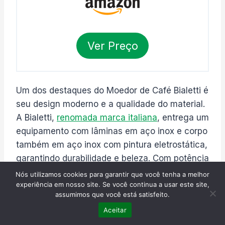
Ver Preço
Um dos destaques do Moedor de Café Bialetti é
seu design moderno e a qualidade do material.
A Bialetti,
renomada marca italiana
, entrega um
equipamento com lâminas em aço inox e corpo
também em aço inox com pintura eletrostática,
garantindo durabilidade e beleza. Com potência
de 150 watts, mói até 50g de café, ideal para
Nós utilizamos cookies para garantir que você tenha a melhor
quem busca praticidade na rotina.
experiência em nosso site. Se você continua a usar este site,
assumimos que você está satisfeito.
Aceitar
Um ponto a considerar é seu sistema de