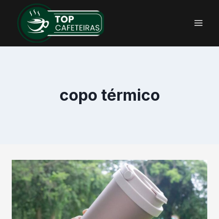
Pular
para
o
Conteúdo
copo térmico