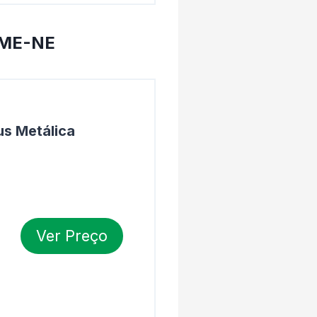
R-ME-NE
us Metálica
Ver Preço