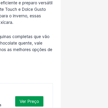
ficiente e preparo versátil
tte Touch e Dolce Gusto
para o inverno, essas
xícara.
quinas completas que vão
hocolate quente, vale
imos as melhores opções de
Ver Preço
a